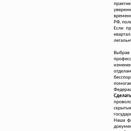
практи
уверенн
временн
РФ, пол
Если п
квартал
легальн
Выбрав 
профес
измене
отдела
бесспо
помога
Федерац
Сделат
проволо
скрыты
государ
Наша фи
докум