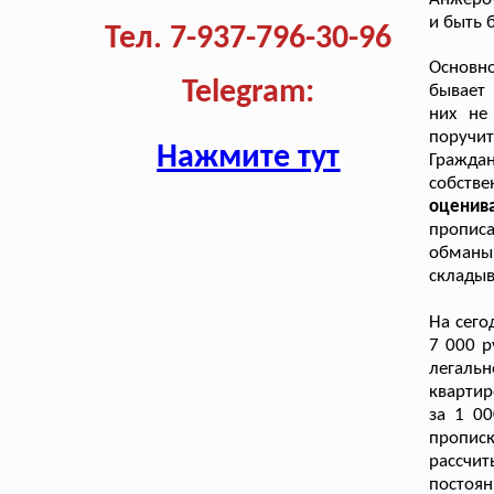
и быть 
Тел. 7-937-796-30-96
Основн
Telegram:
бывает
них не
поручит
Нажмите тут
Гражда
собств
оценив
пропис
обманы
складыв
На сего
7 000 р
легаль
квартир
за 1 0
пропис
рассчит
постоя